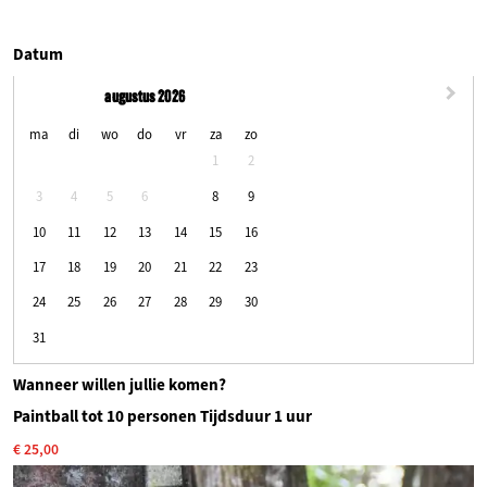
Datum
augustus 2026
maandag
dinsdag
woensdag
donderdag
vrijdag
zaterdag
zondag
ma
di
wo
do
vr
za
zo
1
2
7
3
4
5
6
8
9
10
11
12
13
14
15
16
17
18
19
20
21
22
23
24
25
26
27
28
29
30
31
Wanneer willen jullie komen?
Paintball tot 10 personen Tijdsduur 1 uur
€ 25,00